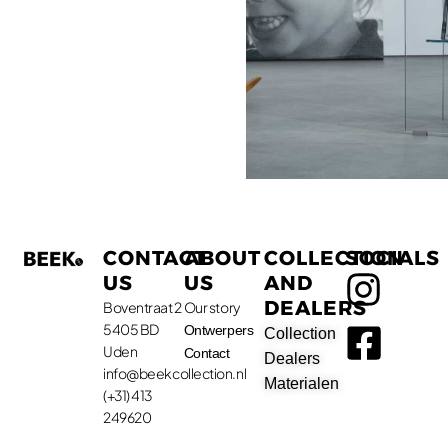
CONTACT
ABOUT
COLLECTION
SOCIALS
US
US
AND
DEALERS
Boventraat 2
Our story
5405 BD
Ontwerpers
Collection
Uden
Contact
Dealers
info@beekcollection.nl
Materialen
(+31) 413
249620